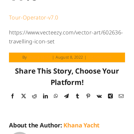
Tour-Operator-v7.0
https://www.vecteezy.com/vector-art/602636-
travelling-icon-set
By
Khana Yacht
|
August 8, 2022
|
0 Comments
Share This Story, Choose Your
Platform!
Facebook
X
Reddit
LinkedIn
WhatsApp
Telegram
Tumblr
Pinterest
Vk
Xing
Emai
About the Author:
Khana Yacht